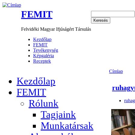
FEMIT
Felvidéki Magyar Ifjúságért Társulás
Kezdőlap
FEMIT
Tevékenység
Képgaléria
Receptek
Címlap
Kezdőlap
ruhagy
FEMIT
ruhag
Rólunk
Tagjaink
Munkatársak