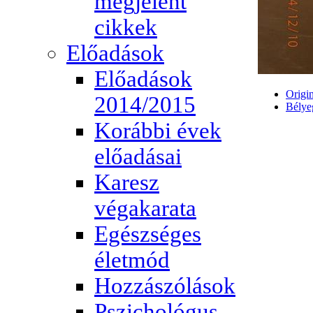
megjelent
cikkek
Előadások
Előadások
Origin
2014/2015
Bélye
Korábbi évek
előadásai
Karesz
végakarata
Egészséges
életmód
Hozzászólások
Pszichológus