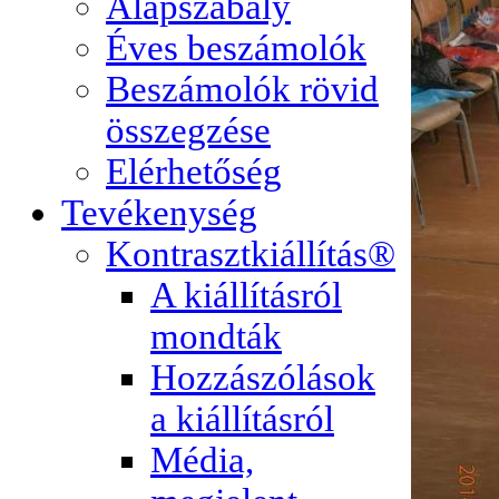
Alapszabály
Éves beszámolók
Beszámolók rövid
összegzése
Elérhetőség
Tevékenység
Kontrasztkiállítás®
A kiállításról
mondták
Hozzászólások
a kiállításról
Média,