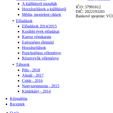
A kiállításról mondták
IČO: 37991612
Hozzászólások a kiállításról
DIČ: 2022193261
Média, megjelent cikkek
Bankové spojenie: VÚ
Előadások
Előadások 2014/2015
Korábbi évek előadásai
Karesz végakarata
Egészséges életmód
Hozzászólások
Pszichológus véleménye
Résztvevők véleménye
Táborok
Pilis - 2018
Alistál - 2017
Csitár - 2016
Nagyszegpuszta - 2015
Kistárkány - 2014
Képgaléria
Receptek
O nás