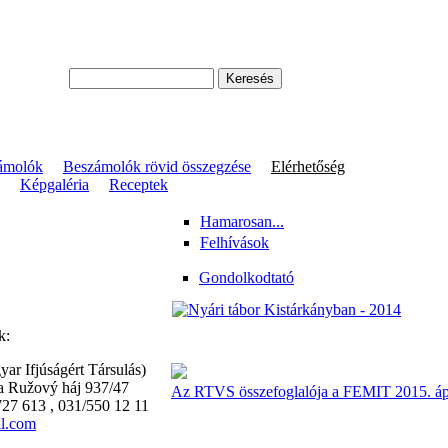
ámolók
Beszámolók rövid összegzése
Elérhetőség
Képgaléria
Receptek
Hamarosan...
Felhívások
Gondolkodtató
k:
r Ifjúságért Társulás)
a Ružový háj 937/47
Az RTVS összefoglalója a FEMIT 2015. ápri
727 613 , 031/550 12 11
l.com