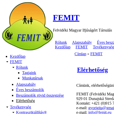
FEMIT
Felvidéki Magyar Ifjúságért Társulás
Rólunk
Alapszabály
Éves besz
Kezdőlap
FEMIT
Tevékenység
Címlap
»
FEMIT
Kezdőlap
FEMIT
Rólunk
Elérhetőség
Tagjaink
Munkatársak
Alapszabály
Címünk, elérhetőségün
Éves beszámolók
FEMIT (Felvidéki Magya
Beszámolók rövid összegzése
929 01 Dunajská Stred
Elérhetőség
Kontakt: +421 (0)915 
Tevékenység
e-mail:
gyorigita@gmai
e-mail:
info@femit.eu
Kontrasztkiállítás®