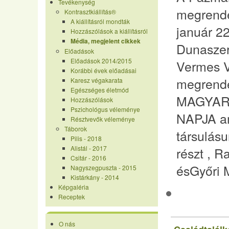
Tevékenység
megrend
Kontrasztkiállítás®
A kiállításról mondták
január 2
Hozzászólások a kiállításról
Média, megjelent cikkek
Dunaszer
Előadások
Előadások 2014/2015
Vermes V
Korábbi évek előadásai
megrende
Karesz végakarata
Egészséges életmód
MAGYAR
Hozzászólások
Pszichológus véleménye
NAPJA a
Résztvevők véleménye
Táborok
társulásu
Pilis - 2018
Alistál - 2017
részt , R
Csitár - 2016
ésGyőri M
Nagyszegpuszta - 2015
Kistárkány - 2014
Képgaléria
Receptek
O nás