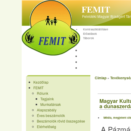
FEMIT
Felvidéki Magyar Ifjúságért Tá
Kontrasztkiállítás®
Előadások
Táborok
Kezdőlap
FEMIT
Tevékenység
Képgaléria
Receptek
Címlap
»
Tevékenysé
Kezdőlap
Média, megje
FEMIT
Rólunk
Tagjaink
Magyar Kultú
Munkatársak
a dunaszerda
Alapszabály
Éves beszámolók
Média, megjelent ci
Beszámolók rövid összegzése
A Pázm
Elérhetőség