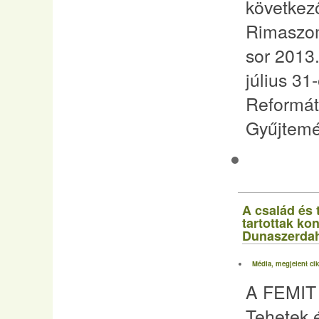
következő
Rimaszom
sor 2013.
július 31
Reformá
Gyűjtem
A család és 
tartottak ko
Dunaszerda
Média, megjelent ci
A FEMIT p
Tehetek é