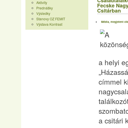
Családtalálk
Aktivity
Fecske Nagy
Prednášky
Csitárban
Výsledky
Stanovy OZ FEMIT
Média, megjelent ci
Výstava Kontrast
a helyi 
„Házasság
címmel k
nagycsal
találkozó
szombato
a csitári