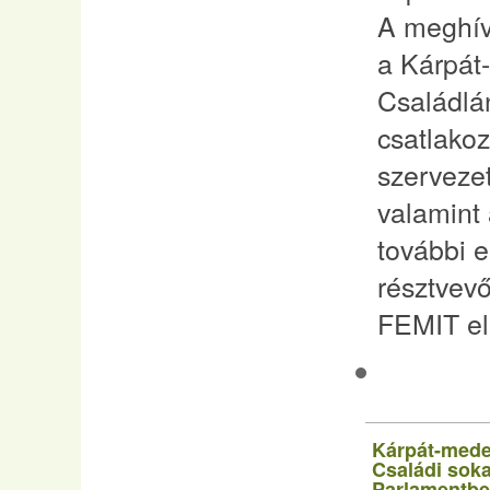
A meghív
a Kárpát
Családlá
csatlakoz
szervezet
valamint
további e
résztvevő
FEMIT el
Kárpát-meden
Családi sok
Parlamentb