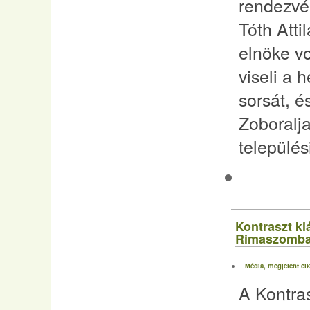
rendezvé
Tóth Atti
elnöke vo
viseli a 
sorsát, 
Zoboralj
település
Kontraszt kiá
Rimaszomba
Média, megjelent ci
A Kontras