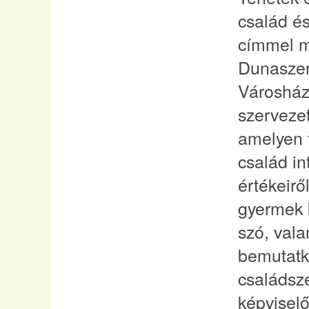
család és
címmel m
Dunaszer
Városház
szervezet
amelyen 
család i
értékeiről
gyermek k
szó, vala
bemutatko
családsz
képviselői