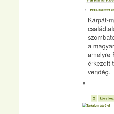
Média, megjelent ci
Kárpát-m
családtal
szombato
a magyar
amelyre F
érkezett 
vendég.
1
2
következ