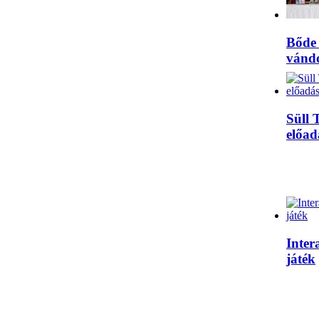
Bőde 
vánd
Süll 
előad
Inter
játék