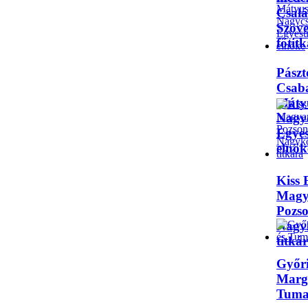
Csalá
Szöve
főtit
Pászt
Csaba
Mátyu
Nagy
Egyes
elnök
Kiss 
Magy
Pozso
Nagy
titká
Győr
Margi
Tuma