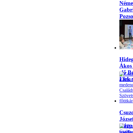
Néme
Gabri
Pozs
megy
önko
aleln
Hide
Ákos
elő B
Elek 
Csuz
József
Kárp
mede