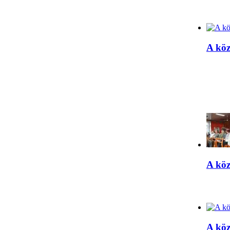
A kö
A kö
A kö