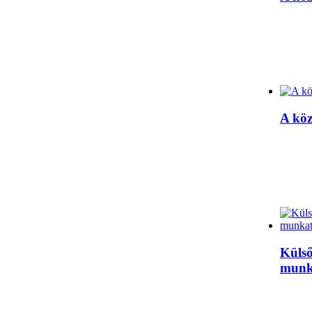
A kö
Küls
munk