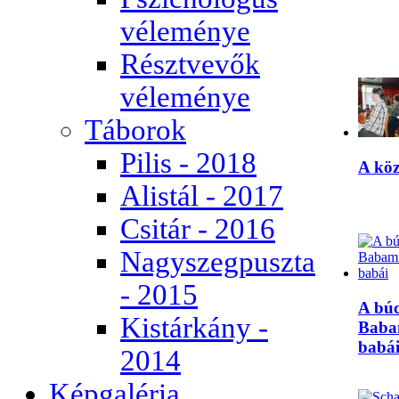
véleménye
Résztvevők
véleménye
Táborok
Pilis - 2018
A kö
Alistál - 2017
Csitár - 2016
Nagyszegpuszta
- 2015
A búc
Kistárkány -
Baba
babá
2014
Képgaléria