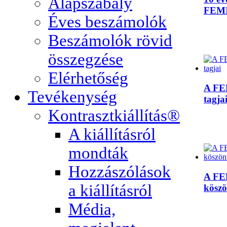
Alapszabály
FEM
Éves beszámolók
Beszámolók rövid
összegzése
Elérhetőség
A F
Tevékenység
tagja
Kontrasztkiállítás®
A kiállításról
mondták
Hozzászólások
A FE
a kiállításról
köszö
Média,