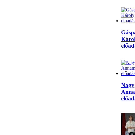
Gásp
Káro
előad
Nagy
Anna
előad