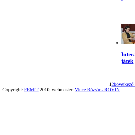
Inter
játék
1
2
következő 
Copyright:
FEMIT
2010, webmaster:
Vince Rózsár - ROVIN