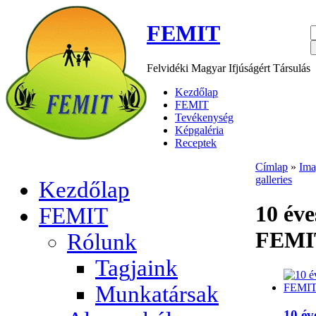
FEMIT
Felvidéki Magyar Ifjúságért Társulás
Kezdőlap
FEMIT
Tevékenység
Képgaléria
Receptek
Címlap
»
Ima
galleries
Kezdőlap
10 éve
FEMIT
FEMI
Rólunk
Tagjaink
Munkatársak
10 év