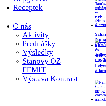
Receptek
O nás
Aktivity
Scha
Tamá
Prednášky
ifjús
és
Výsledky
A F
esély
Stanovy OZ
tagja
felelő
helyet
FEMIT
állam
Výstava Kontrast