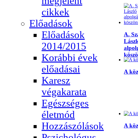
megjelent
cikkek
Előadások
Előadások
A. S
Lászl
2014/2015
alpol
köszö
Korábbi évek
előadásai
A kö
Karesz
végakarata
Egészséges
életmód
Hozzászólások
A kö
Pszichológus